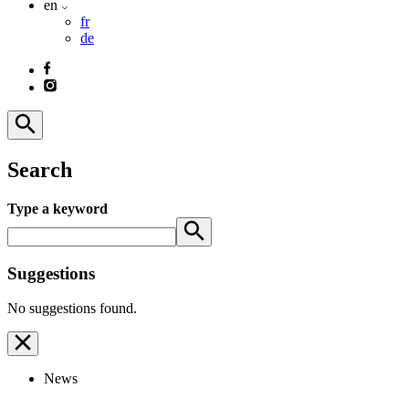
en
fr
de
Search
Type a keyword
Suggestions
No suggestions found.
News