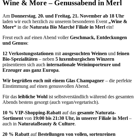
Wine & More – Genussabend in Merl
Am
Donnerstag
,
20. und Freitag, 21. November ab 18 Uhr
laden wir euch herzlich zu unserem besonderen Event
„Wine &
More“
in die
Naturata Bio Marché Filiale in Merl
ein!
Freut euch auf einen Abend voller
Geschmack, Entdeckungen
und Genuss
:
12 Verkostungsstationen
mit
ausgesuchten Weinen
und
feinen
Bio-Spezialitäten
– neben
5 luxemburgischen Winzern
präsentieren sich auch
internationale Weinimporteure und
Erzeuger aus ganz Europa
.
Wir begrüßen euch mit einem Glas Champagner
– die perfekte
Einstimmung auf einen genussvollen Abend.
Für das
leibliche Wohl
ist selbstverständlich während des gesamten
Abends bestens gesorgt (auch vegan/vegetarisch).
10 % VIP-Shopping-Rabatt
auf das
gesamte Naturata-
Sortiment
von
19:00 bis 21:30 Uhr, in unserer Filiale in Merl
–
auch in
Naturata
Beauty & Culture
.
20 % Rabatt
auf
Bestellungen von vollen, sortenreinen