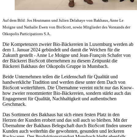
Auf dem Bild: Jos Houtmann und Julien Delahaye von Bakhaus, Anne Le
Moigne und Nathalie Ewen von BioScott, sowie Mitglieder des Vorstands der
Oikopolis Participations S.A..
Die Kompetenzen zweier Bio-Bäckereien in Luxemburg werden ab
dem 1. Januar 2024 gebündelt und damit die Weichen für die
Zukunft gestellt - Anne Le Moigne und Jean-François Schafer von
der Bäckerei BioScott übernehmen zu diesem Zeitpunkt die
Bäckerei Bakhaus der Oikopolis Gruppe in Munsbach.
Beide Unternehmen teilen die Leidenschaft für Qualität und
handwerkliche Tradition und werden diese unter dem Dach von
BioScott weiterführen. Die Übernahme vereint nicht nur das Know-
how zweier renommierter Bio-Bäckereien, sondern stärkt auch das
Engagement für Qualität, Nachhaltigkeit und authentischen
Geschmack.
Das Sortiment des Bakhaus hat sich einen festen Platz in den
Herzen der Kunden erobert und das soll auch so bleiben. Mit der
Übernahme der Bakhaus Belegschaft durch BioScott finden unsere
Kunden auch weiterhin die gewohnten, gesunden und leckeren
Backwaren. Der Produktionsstandort Munsbach bleibt ebenfalls