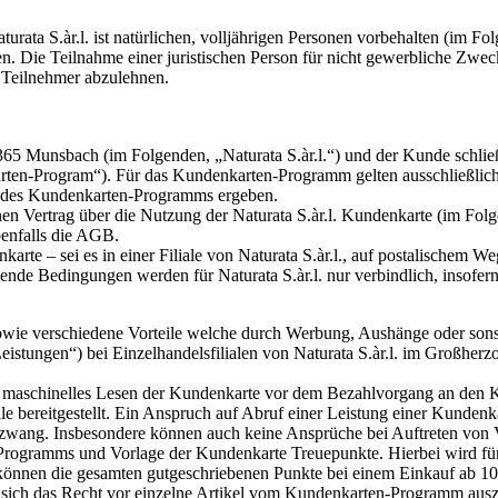
ta S.àr.l. ist natürlichen, volljährigen Personen vorbehalten (im F
ie Teilnahme einer juristischen Person für nicht gewerbliche Zwecke, 
r Teilnehmer abzulehnen.
65 Munsbach (im Folgenden, „Naturata S.àr.l.“) und der Kunde schli
karten-Program“). Für das Kundenkarten-Programm gelten ausschließl
ten des Kundenkarten-Programms ergeben.
einen Vertrag über die Nutzung der Naturata S.àr.l. Kundenkarte (im 
enfalls die AGB.
rte – sei es in einer Filiale von Naturata S.àr.l., auf postalischem We
Bedingungen werden für Naturata S.àr.l. nur verbindlich, insofern Nat
owie verschiedene Vorteile welche durch Werbung, Aushänge oder son
istungen“) bei Einzelhandelsfilialen von Naturata S.àr.l. im Großher
maschinelles Lesen der Kundenkarte vor dem Bezahlvorgang an den Ka
 bereitgestellt. Ein Anspruch auf Abruf einer Leistung einer Kundenkart
gszwang. Insbesondere können auch keine Ansprüche bei Auftreten von
-Programms und Vorlage der Kundenkarte Treuepunkte. Hierbei wird f
önnen die gesamten gutgeschriebenen Punkte bei einem Einkauf ab 10€ 
ält sich das Recht vor einzelne Artikel vom Kundenkarten-Programm au