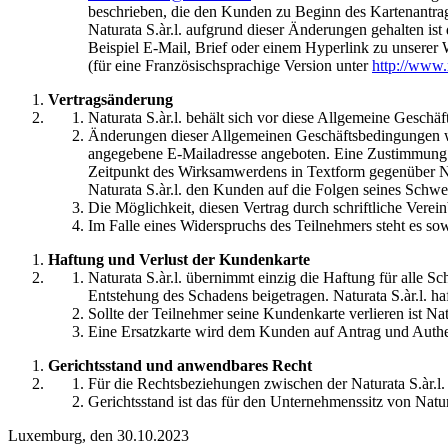
beschrieben, die den Kunden zu Beginn des Kartenantrags
Naturata S.àr.l. aufgrund dieser Änderungen gehalten ist
Beispiel E-Mail, Brief oder einem Hyperlink zu unserer 
(für eine Französischsprachige Version unter
http://www.n
Vertragsänderung
Naturata S.àr.l. behält sich vor diese Allgemeine Geschä
Änderungen dieser Allgemeinen Geschäftsbedingungen w
angegebene E-Mailadresse angeboten. Eine Zustimmung d
Zeitpunkt des Wirksamwerdens in Textform gegenüber Nat
Naturata S.àr.l. den Kunden auf die Folgen seines Schw
Die Möglichkeit, diesen Vertrag durch schriftliche Vere
Im Falle eines Widerspruchs des Teilnehmers steht es s
Haftung und Verlust der Kundenkarte
Naturata S.àr.l. übernimmt einzig die Haftung für alle Sc
Entstehung des Schadens beigetragen. Naturata S.àr.l. h
Sollte der Teilnehmer seine Kundenkarte verlieren ist Nat
Eine Ersatzkarte wird dem Kunden auf Antrag und Authent
Gerichtsstand und anwendbares Recht
Für die Rechtsbeziehungen zwischen der Naturata S.àr.l
Gerichtsstand ist das für den Unternehmenssitz von Natur
Luxemburg, den 30.10.2023