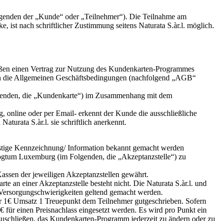
olgenden der „Kunde“ oder „Teilnehmer“). Die Teilnahme am
ist nach schriftlicher Zustimmung seitens Naturata S.àr.l. möglich.
eßen einen Vertrag zur Nutzung des Kundenkarten-Programmes
ich die Allgemeinen Geschäftsbedingungen (nachfolgend „AGB“
Folgenden, die „Kundenkarte“) im Zusammenhang mit dem
g, online oder per Email- erkennt der Kunde die ausschließliche
urata S.àr.l. sie schriftlich anerkennt.
stige Kennzeichnung/ Information bekannt gemacht werden
zogtum Luxemburg (im Folgenden, die „Akzeptanzstelle“) zu
ssen der jeweiligen Akzeptanzstellen gewährt.
e an einer Akzeptanzstelle besteht nicht. Die Naturata S.àr.l. und
 Versorgungschwierigkeiten geltend gemacht werden.
ür 1€ Umsatz 1 Treuepunkt dem Teilnehmer gutgeschrieben. Sofern
für einen Preisnachlass eingesetzt werden. Es wird pro Punkt ein
szuschließen, das Kundenkarten-Programm jederzeit zu ändern oder zu