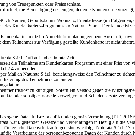
rung von Treuepunkten oder Preisnachlass.
rpflichtet, die Berechtigung desjenigen, der eine Kundenkarte vorzeigt,
ießlich Namen, Geburtsdatum, Wohnsitz, Emailadresse (im Folgenden, di
des Kundenkartens-Programms an Naturata S.àr.l.. Der Kunde ist verp
e Kundenkarte an die im Anmeldeformular angegebene Anschrift, soweit 
e dem Teilnehmer zur Verfügung gestellte Kundenkarte ist nicht übertrag
ata S.àr.l. läuft auf unbestimmte Zeit.
jederzeit die Teilnahme am Kundenkarten-Programm mit einer Frist von
kel 2.4 zu beenden.
per Mail an Naturata S.àr.l. beziehungsweise den Teilnehmer zu richten.
ifizierung des Teilnehmers zu binden.
ungsdatum.
lnehmer fristlost zu kündigen. Sofern ein Verstoß gegen die Nutzungsb
punkte oder sonstiger Vorteile verweigern und Schadensersatz verlange
rsonenbezogene Daten in Bezug auf Kunden gemäß Verordnung (EU) 2016
urata S.àr.l. geltenden Gesetze und Verordnungen in Bezug auf die Vera
ten für jegliche Datenschutzanfragen sind wie folgt: Naturata S.àr.l, 
auf die Verarbeitung der personenbezogenen Daten der Kunden durch Na