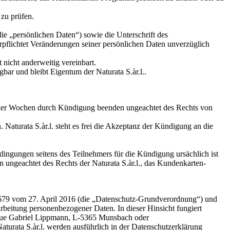
 zu prüfen.
e „persönlichen Daten“) sowie die Unterschrift des
flichtet Veränderungen seiner persönlichen Daten unverzüglich
nicht anderweitig vereinbart.
bar und bleibt Eigentum der Naturata S.àr.l..
 vier Wochen durch Kündigung beenden ungeachtet des Rechts von
 Naturata S.àr.l. steht es frei die Akzeptanz der Kündigung an die
edingungen seitens des Teilnehmers für die Kündigung ursächlich ist
n ungeachtet des Rechts der Naturata S.àr.l., das Kundenkarten-
/679 vom 27. April 2016 (die „Datenschutz-Grundverordnung“) und
rbeitung personenbezogener Daten. In dieser Hinsicht fungiert
13, rue Gabriel Lippmann, L-5365 Munsbach oder
turata S.àr.l. werden ausführlich in der Datenschutzerklärung