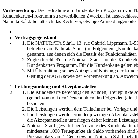
Vorbemerkung:
Die Teilnahme am Kundenkarten-Programm von Natura
Kundenkarten-Programm zu gewerblichen Zwecken ist ausgeschlossen. D
Naturata S.àr.l. behält sich das Recht vor, etwaige Anmeldungen ode
Vertragsgegenstand
Die NATURATA S.àr.l., 13, rue Gabriel Lippmann, L-53
betrieben von Naturata S.àr.l. (im Folgenden, „Kunden
genannt), aus denen sich die Details der Funktionalitä
Zugleich schließen die Naturata S.àr.l. und der Kunde 
Kundenkarten-Programm. Für die Kundenkarte gelten eb
Mit Übermittlung seines Antrags auf Nutzung der Kundenka
Geltung der AGB sowie der Vorbemerkung an. Abweichende 
Leistungsumfang und Akzeptanzstellen
Die Kundenkarte berechtigt den Kunden, Treuepunkte s
(gemeinsam mit den Treuepunkten, im Folgenden (die „Le
beziehen.
Die Leistungen werden dem Teilnehmer bei Vorlage und 
Die Leistungen werden von der jeweiligen Akzeptanzstelle
die Akzeptanzstellen unterliegen daher keinem Leistun
Naturata S.àr.l. gewährt bei Nutzung des Kundenkarten
mindestens 1000 Treuepunkte als Saldo vorhanden sind k
Preisnachlass von 1 Cent gewährt. Naturata S.àr.l. beh