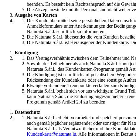
beenden. Es besteht kein Rechtsanspruch auf die Gewäh
Die Akzeptanzstelle und ihr Personal sind nicht weiter ve
Ausgabe von Karten
Der Kunde übermittelt seine persönlichen Daten einschl
Anmeldeformulars unter Anerkennungen der Bedingungen 
Naturata S.àr.l. schriftlich zu informieren.
Die Naturata S.àr.l. übersendet die vom Kunden bestellt
Die Naturata S.àr.l. ist Herausgeber der Kundenkarte. Di
Kündigung
Das Vertragsverhältnis zwischen dem Teilnehmer und Natur
Sowohl der Teilnehmer als auch Naturata S.àr.l. kann 
Naturata S.àr.l., das Kundenkarten-Programm gemäß Arti
Die Kündigung ist schriftlich auf postalischem Weg oder 
Rücksendung der Kundenkarte oder eine sonstige Authent
Etwaige vorhandene Treuepunkte verfallen zum Kündig
Naturata S.àr.l. behält sich vor aus wichtigem Grund Tei
kann Naturata S.àr.l. die Einlösung angesammelter Treue
Programm gemäß Artikel 2.4 zu beenden.
Datenschutz
Naturata S.àr.l. erhebt, verarbeitet und speichert pe
auch gemäß jeglicher ergänzender oder sonstiger für Nat
Naturata S.àr.l. als Verantwortlicher und ihre Kontaktda
Kundenkarte@naturata.lu
. Alle Informationen in Bezug 