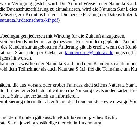
 zur Verfügung gestellt wird. Die Art und Weise in der Naturata S.àr.l
 die Datenschutzerklärung zu aktualisieren, wird die Naturata S.àr.l. 
Webseite, zur Kenntnis bringen. Die neuste Fassung der Datenschutzerkl
aturata.lu/datenschutz-kfr.pdf
)
ftsbedingungen jederzeit mit Wirkung für die Zukunft anzupassen.
erden dem Kunden mit angemessener Frist vor dem geplanten Zeitpun
es Kunden zur angebotenen Änderung gilt als erteilt, wenn der Kunde 
urata S.àr.l. oder per E-Mail an
kundenkarte@naturata.lu
angezeigt h
eigens hinweisen.
inbarungen zwischen der Naturata S.àr.l. und dem Kunden zu ändern oder
owohl dem Teilnehmer als auch Naturata S.àr.l. frei die Teilnahme am
häden, die aus Vorsatz oder grober Fahrlässigkeit seitens Naturata S.àr.l
aftet für keinerlei Schäden die durch die Nutzung des Kundenkarten-Pr
urata S.àr.l. unverzüglich zu informieren.
ifizierung übermittelt. Der Stand der Treuepunkte sowie etwaige Vort
. und dem Kunden gilt ausschließlich luxemburgisches Recht.
ata S.àr.l. jeweilig zuständige Gericht in Luxemburg.